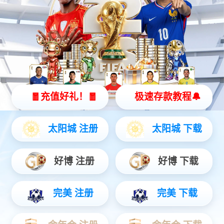
Wi-Fi话机
GRP2610/P 彩屏IP电话
GRP2611G 彩屏IP电话
2.4英寸百兆彩屏IP话机
2.8英寸千兆彩屏IP话机
>
>
WP816
WP826
1.77英寸Wi-Fi6便携式话机
2.4英寸Wi-Fi6便携式话机