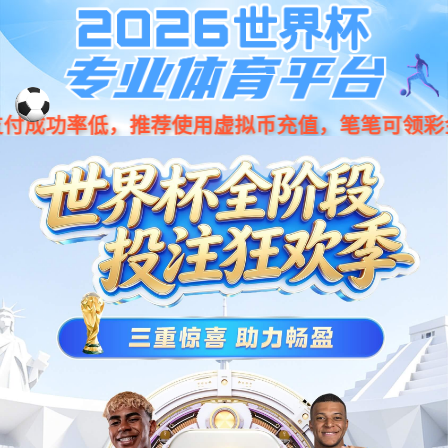
beat·365(中国)-唯一官方网站
产品类别
产品
全部
企业级IP话机
彩屏IP话机
无绳IP电话
视频话机
酒店话机