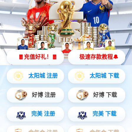
项目介绍
项目背景
项目需求
解决方案
相关案例
国投集团 — 国企信创标杆
国家开发投资集团有限公司(简称“国投”)成立于1995年，是中央
直接管理的国有重要骨干企业，2022年6月正式转为国有资本投
资公司。国投注册资本341亿元，截至2025年末，集团资产总额
9212亿元，员工5万余人。2025年集团实现营业总收入1542亿
元，利润总额264亿元，连续21年在国务院国资委经营业绩考核
中荣获A级，连续七个任期获得业绩优秀企业。