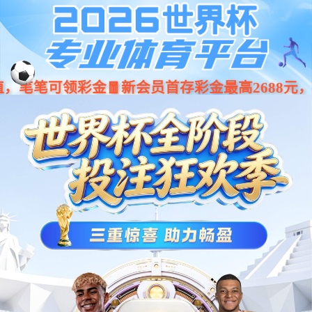
beat·365(中国)-唯一官方网站
国投集团
国企信创标杆
案例咨询