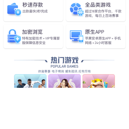
clear
项目
需求
随着国家国产化政策持续深化，信创合规成为国
企办公基础设施的硬性要求，原基于国外产品搭
建的通讯系统，安全不可控、产品断供及服务滞
后等核心风险，已无法满足国企办公安全及效率
需求，国产化优化改造迫在眉睫、势在必行
解决
方案