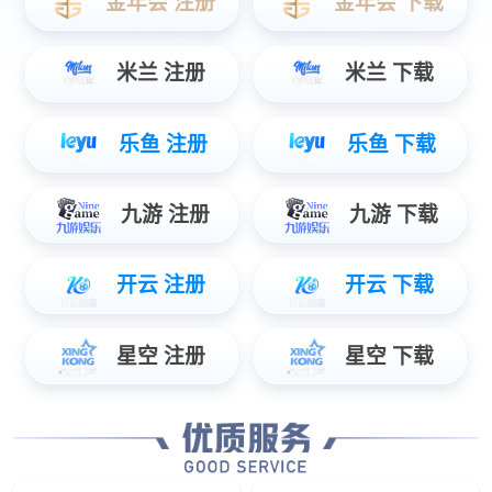
项目
背景
作为中央直接管理的国有重要骨干企业，国投集
团早已建成覆盖北京、上海双站点的一体化通讯
体系，这套系统是集团总部、子公司及相关单位
的核心办公“生命线”，承载着全集团日常办公、应
急联络、客户对接等关键通讯需求。